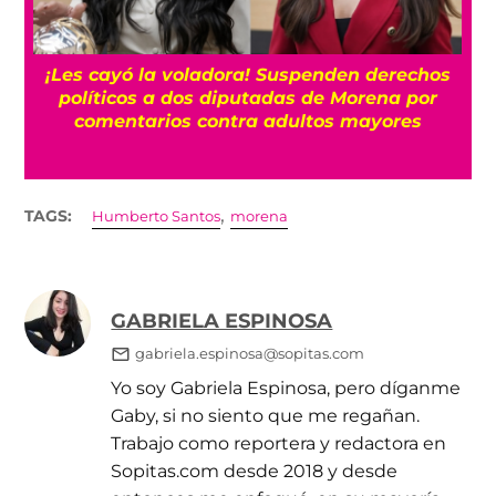
¡Les cayó la voladora! Suspenden derechos
políticos a dos diputadas de Morena por
comentarios contra adultos mayores
,
TAGS:
Humberto Santos
morena
GABRIELA ESPINOSA
gabriela.espinosa@sopitas.com
Yo soy Gabriela Espinosa, pero díganme
Gaby, si no siento que me regañan.
Trabajo como reportera y redactora en
Sopitas.com desde 2018 y desde