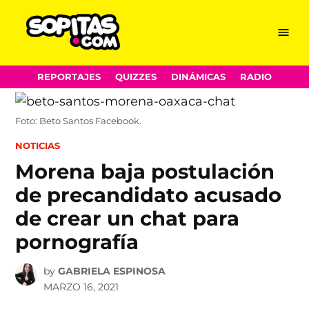
Menu
Sopitas.com
Skip
REPORTAJES
QUIZZES
DINÁMICAS
RADIO
to
content
Foto: Beto Santos Facebook.
POSTED
NOTICIAS
IN
Morena baja postulación
de precandidato acusado
de crear un chat para
pornografía
by
GABRIELA ESPINOSA
MARZO 16, 2021