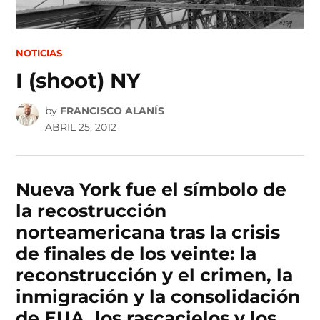
POSTED
NOTICIAS
IN
I (shoot) NY
by
FRANCISCO ALANÍS
ABRIL 25, 2012
Nueva York fue el símbolo de
la recostrucción
norteamericana tras la crisis
de finales de los veinte: la
reconstrucción y el crimen, la
inmigración y la consolidación
de EUA, los rascacielos y los