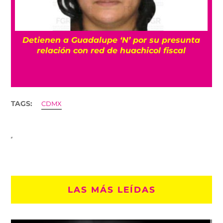
Retiran prisión domiciliaria y brazalete a
Brenda Quevedo tras 20 años del caso
Wallace
TAGS:
CDMX
LAS MÁS LEÍDAS