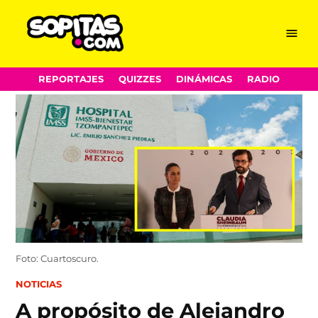
Menu
Sopitas.com
Skip
REPORTAJES
QUIZZES
DINÁMICAS
RADIO
to
content
Foto: Cuartoscuro.
POSTED
NOTICIAS
IN
A propósito de Alejandro