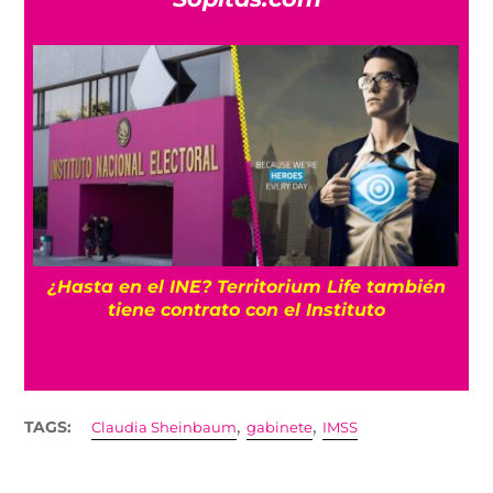
¿Hasta en el INE? Territorium Life también
tiene contrato con el Instituto
,
,
TAGS:
Claudia Sheinbaum
gabinete
IMSS