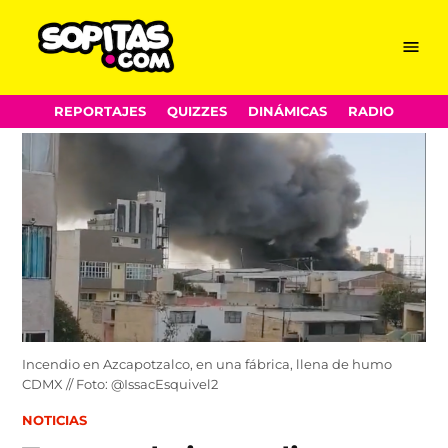
Menu
Sopitas.com
Skip
REPORTAJES
QUIZZES
DINÁMICAS
RADIO
to
content
Incendio en Azcapotzalco, en una fábrica, llena de humo
CDMX // Foto: @IssacEsquivel2
POSTED
NOTICIAS
IN