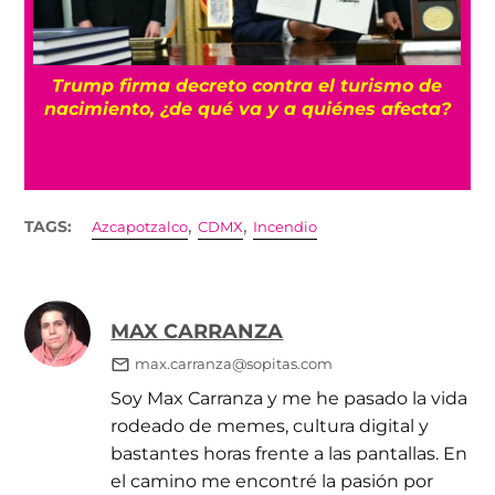
n
Trump firma decreto contra el turismo de
nacimiento, ¿de qué va y a quiénes afecta?
,
,
TAGS:
Azcapotzalco
CDMX
Incendio
MAX CARRANZA
max.carranza@sopitas.com
Soy Max Carranza y me he pasado la vida
rodeado de memes, cultura digital y
bastantes horas frente a las pantallas. En
el camino me encontré la pasión por