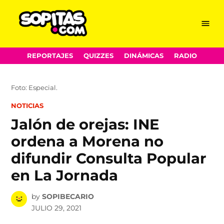
Menu
Sopitas.com
Skip
REPORTAJES
QUIZZES
DINÁMICAS
RADIO
to
content
Foto: Especial.
POSTED
NOTICIAS
IN
Jalón de orejas: INE
ordena a Morena no
difundir Consulta Popular
en La Jornada
by
SOPIBECARIO
JULIO 29, 2021