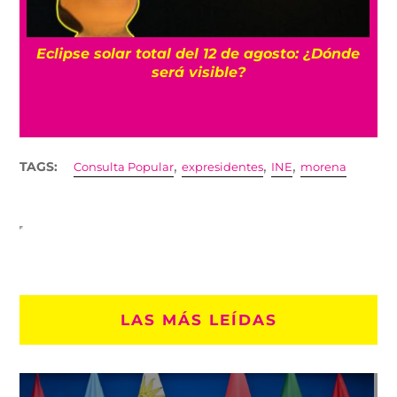
n
Eclipse solar total del 12 de agosto: ¿Dónde
será visible?
,
,
,
TAGS:
Consulta Popular
expresidentes
INE
morena
LAS MÁS LEÍDAS