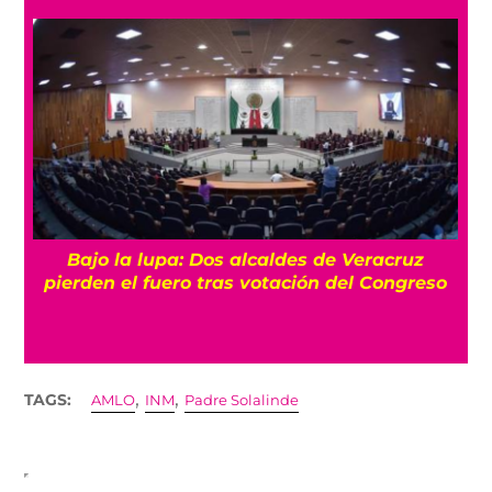
Bajo la lupa: Dos alcaldes de Veracruz
pierden el fuero tras votación del Congreso
,
,
TAGS:
AMLO
INM
Padre Solalinde