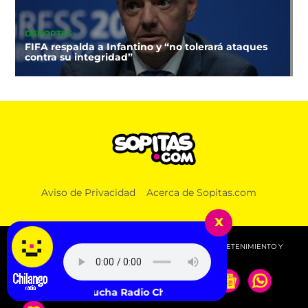
DEPORTES
FIFA respalda a Infantino y “no tolerará ataques
contra su integridad”
Aviso de Privacidad
Acerca de Sopitas.com
x
© 2026 SOPITAS.COM - MÚSICA, NOTICIAS, DEPORTES, ENTRETENIMIENTO Y
MÁS!.
Escucha Radio Chilango -