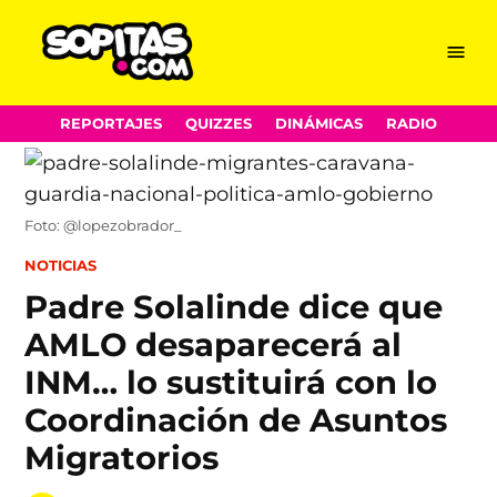
Menu
Sopitas.com
Skip
REPORTAJES
QUIZZES
DINÁMICAS
RADIO
to
content
Foto: @lopezobrador_
POSTED
NOTICIAS
IN
Padre Solalinde dice que
AMLO desaparecerá al
INM… lo sustituirá con lo
Coordinación de Asuntos
Migratorios