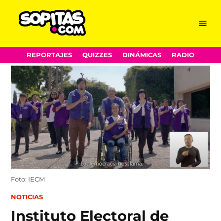
Menu
Sopitas.com
Skip
REPORTAJES
QUIZZES
DINÁMICAS
RADIO
to
content
Foto: IECM
POSTED
NOTICIAS
IN
Instituto Electoral de