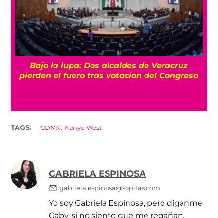
Bajo la lupa: Dos alcaldes de Veracruz
pierden el fuero tras votación del Congreso
,
TAGS:
CDMX
Kanye West
GABRIELA ESPINOSA
gabriela.espinosa@sopitas.com
Yo soy Gabriela Espinosa, pero díganme
Gaby, si no siento que me regañan.