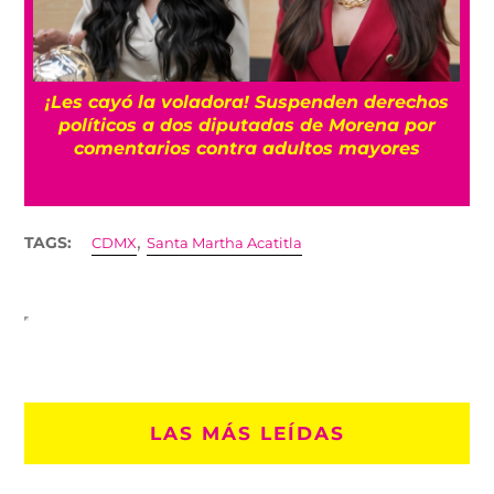
¡Les cayó la voladora! Suspenden derechos
políticos a dos diputadas de Morena por
comentarios contra adultos mayores
,
TAGS:
CDMX
Santa Martha Acatitla
LAS MÁS LEÍDAS