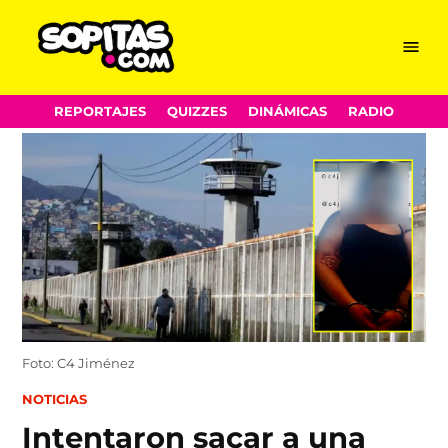
Menu
Sopitas.com
Skip
REPORTAJES
QUIZZES
DINÁMICAS
RADIO
to
content
Foto: C4 Jiménez
POSTED
NOTICIAS
IN
Intentaron sacar a una