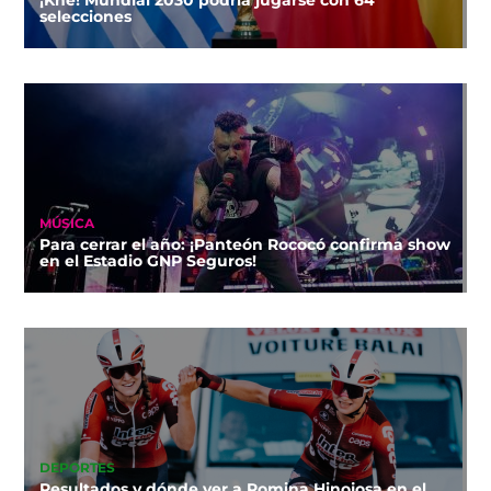
¡Khe! Mundial 2030 podría jugarse con 64
selecciones
MÚSICA
Para cerrar el año: ¡Panteón Rococó confirma show
en el Estadio GNP Seguros!
DEPORTES
Resultados y dónde ver a Romina Hinojosa en el