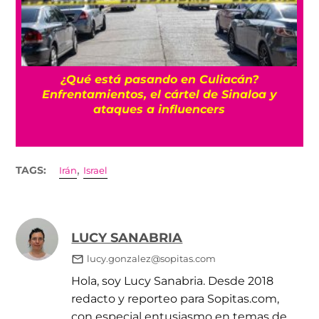
Eclipse solar total del 12 de agosto: ¿Dónde
será visible?
,
TAGS:
Irán
Israel
LUCY SANABRIA
lucy.gonzalez@sopitas.com
Hola, soy Lucy Sanabria. Desde 2018
redacto y reporteo para Sopitas.com,
con especial entusiasmo en temas de