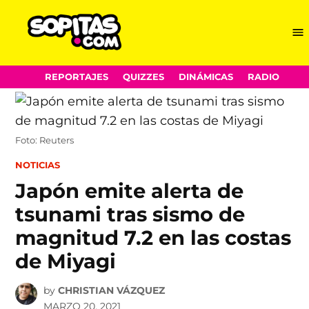
Me
Sopitas.com
Skip
REPORTAJES
QUIZZES
DINÁMICAS
RADIO
to
content
Foto: Reuters
POSTED
NOTICIAS
IN
Japón emite alerta de
tsunami tras sismo de
magnitud 7.2 en las costas
de Miyagi
by
CHRISTIAN VÁZQUEZ
MARZO 20, 2021