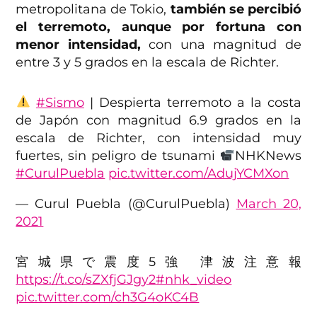
metropolitana de Tokio,
también se percibió
el terremoto, aunque por fortuna con
menor intensidad,
con una magnitud de
entre 3 y 5 grados en la escala de Richter.
#Sismo
| Despierta terremoto a la costa
de Japón con magnitud 6.9 grados en la
escala de Richter, con intensidad muy
fuertes, sin peligro de tsunami
NHKNews
#CurulPuebla
pic.twitter.com/AdujYCMXon
— Curul Puebla (@CurulPuebla)
March 20,
2021
宮城県で震度5強 津波注意報
https://t.co/sZXfjGJgy2
#nhk_video
pic.twitter.com/ch3G4oKC4B