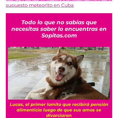
supuesto meteorito en Cuba
Todo lo que no sabías que
necesitas saber lo encuentras en
Sopitas.com
Lucas, el primer lomito que recibirá pensión
alimenticia luego de que sus amos se
divorciaran