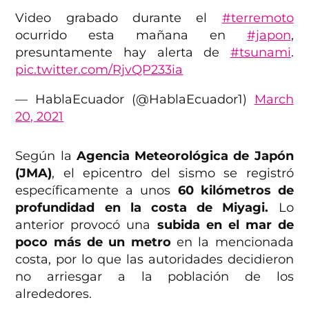
Video grabado durante el
#terremoto
ocurrido esta mañana en
#japon
,
presuntamente hay alerta de
#tsunami
.
pic.twitter.com/RjvQP233ia
— HablaEcuador (@HablaEcuador1)
March
20, 2021
Según la
Agencia Meteorológica de Japón
(JMA)
, el epicentro del sismo se registró
específicamente a unos
60 kilómetros de
profundidad en la costa de Miyagi.
Lo
anterior provocó una
subida en el mar de
poco más de un metro
en la mencionada
costa, por lo que las autoridades decidieron
no arriesgar a la población de los
alrededores.