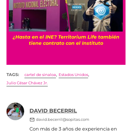
¿Hasta en el INE? Territorium Life también
tiene contrato con el Instituto
,
,
TAGS:
cartel de sinaloa
Estados Unidos
Julio César Chávez Jr.
DAVID BECERRIL
david.becerril@sopitas.com
Con más de 3 años de experiencia en