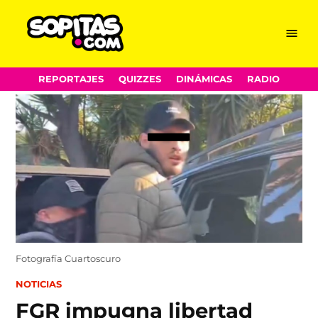
Menu
Sopitas.com
Skip
REPORTAJES
QUIZZES
DINÁMICAS
RADIO
to
content
Fotografía Cuartoscuro
POSTED
NOTICIAS
IN
FGR impugna libertad