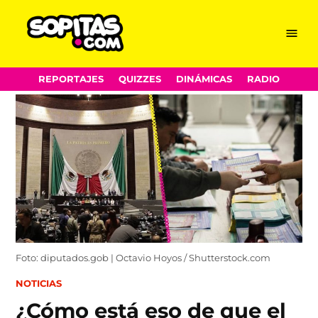
Menu
Sopitas.com
Skip
REPORTAJES
QUIZZES
DINÁMICAS
RADIO
to
content
Foto: diputados.gob | Octavio Hoyos / Shutterstock.com
POSTED
NOTICIAS
IN
¿Cómo está eso de que el