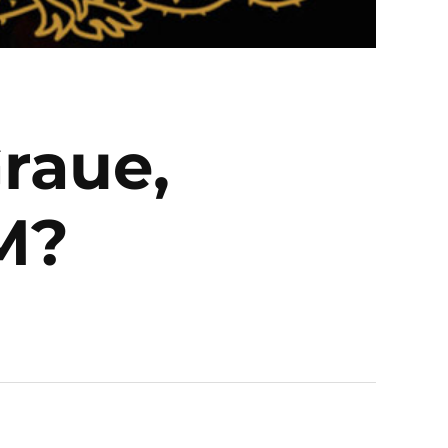
raue,
M?