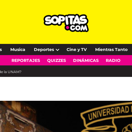
s
Musica
Deportes
Cine y TV
Mientras Tanto
Open
REPORTAJES
QUIZZES
DINÁMICAS
RADIO
dropdown
menu
 de la UNAM?