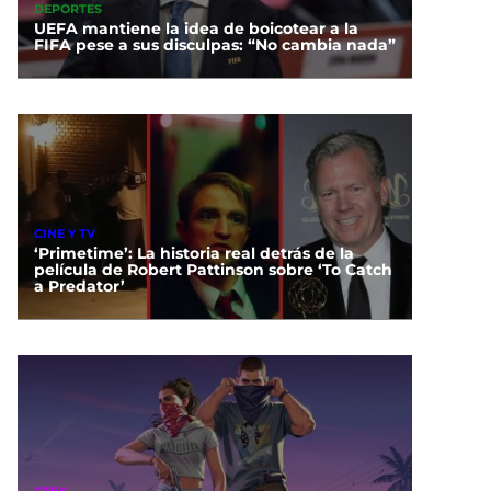
DEPORTES
UEFA mantiene la idea de boicotear a la
FIFA pese a sus disculpas: “No cambia nada”
CINE Y TV
‘Primetime’: La historia real detrás de la
película de Robert Pattinson sobre ‘To Catch
a Predator’
GEEK