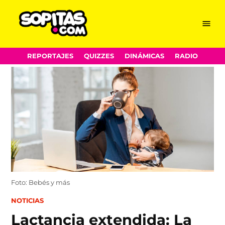
Menu
Sopitas.com
Skip
REPORTAJES
QUIZZES
DINÁMICAS
RADIO
to
content
Foto: Bebés y más
POSTED
NOTICIAS
IN
Lactancia extendida: La