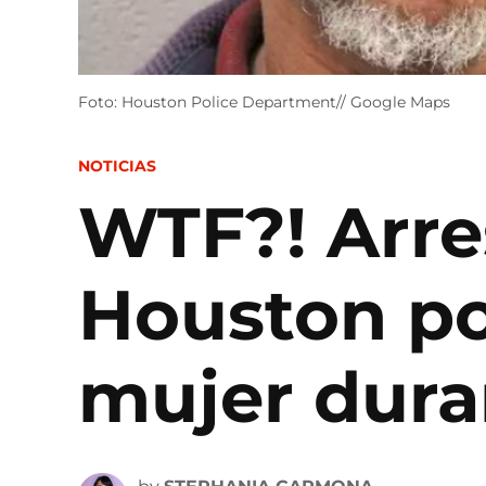
Foto: Houston Police Department// Google Maps
POSTED
NOTICIAS
IN
WTF?! Arre
Houston po
mujer dura