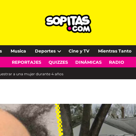
s
Musica
Deportes
Cine y TV
Mientras Tanto
Open
REPORTAJES
QUIZZES
DINÁMICAS
RADIO
dropdown
menu
uestrar a una mujer durante 4 años