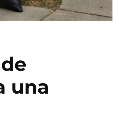
 de
a una