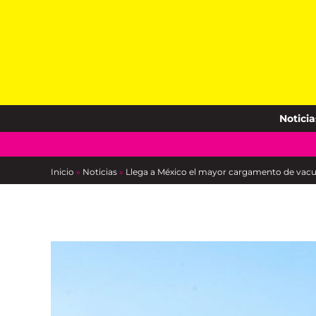
Skip
to
content
Noticia
Inicio
»
Noticias
»
Llega a México el mayor cargamento de vacun