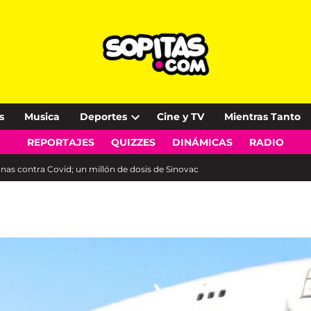
s
Musica
Deportes
Cine y TV
Mientras Tanto
Open
REPORTAJES
QUIZZES
DINÁMICAS
RADIO
dropdown
menu
as contra Covid; un millón de dosis de Sinovac