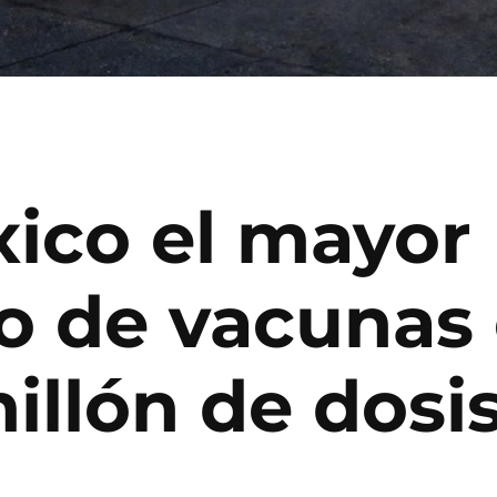
xico el mayor
 de vacunas 
illón de dosi