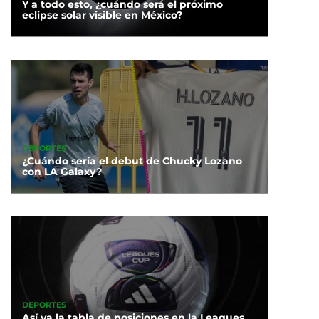
Y a todo esto, ¿cuándo será el próximo
eclipse solar visible en México?
DEPORTES
¿Cuándo sería el debut de Chucky Lozano
con LA Galaxy?
DEPORTES
Así va la tabla de posiciones en la Leagues