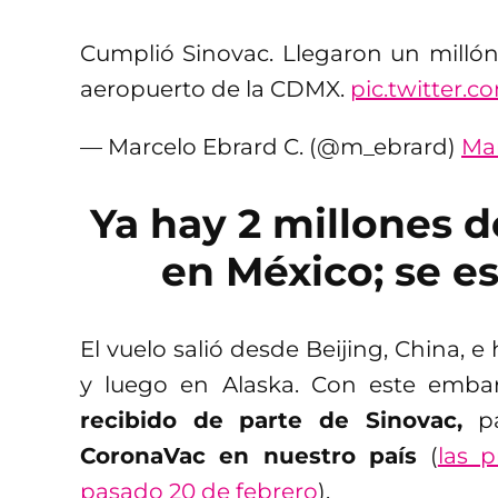
Cumplió Sinovac. Llegaron un milló
aeropuerto de la CDMX.
pic.twitter.
— Marcelo Ebrard C. (@m_ebrard)
Mar
Ya hay 2 millones 
en México; se e
El vuelo salió desde Beijing, China, 
y luego en Alaska. Con este emb
recibido de parte de Sinovac,
pa
CoronaVac en nuestro país
(
las 
pasado 20 de febrero
).