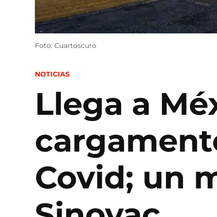
Foto: Cuartoscuro
POSTED
NOTICIAS
IN
Llega a Mé
cargamento
Covid; un m
Sinovac