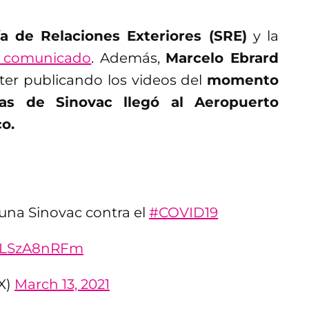
ía de Relaciones Exteriores (SRE)
y la
n comunicado
. Además,
Marcelo Ebrard
er publicando los videos del
momento
as de Sinovac llegó al Aeropuerto
co.
cuna Sinovac contra el
#COVID19
/7LSzA8nRFm
X)
March 13, 2021