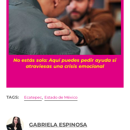
No estás solo: Aquí puedes pedir ayuda si
a
atraviesas una crisis emocional
,
TAGS:
Ecatepec
Estado de México
GABRIELA ESPINOSA