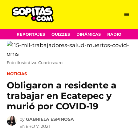
Menu
Sopitas.com
Skip
REPORTAJES
QUIZZES
DINÁMICAS
RADIO
to
content
Foto ilustrativa: Cuartoscuro
POSTED
NOTICIAS
IN
Obligaron a residente a
trabajar en Ecatepec y
murió por COVID-19
by
GABRIELA ESPINOSA
ENERO 7, 2021