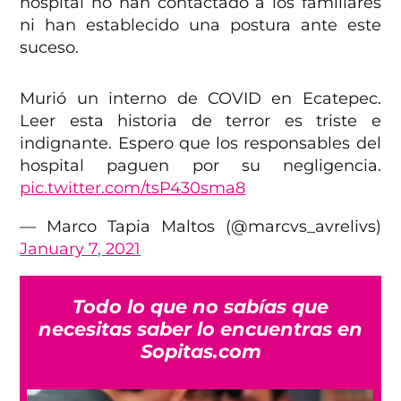
hospital no han contactado a los familiares
ni han establecido una postura ante este
suceso.
Murió un interno de COVID en Ecatepec.
Leer esta historia de terror es triste e
indignante. Espero que los responsables del
hospital paguen por su negligencia.
pic.twitter.com/tsP430sma8
— Marco Tapia Maltos (@marcvs_avrelivs)
January 7, 2021
Todo lo que no sabías que
necesitas saber lo encuentras en
Sopitas.com