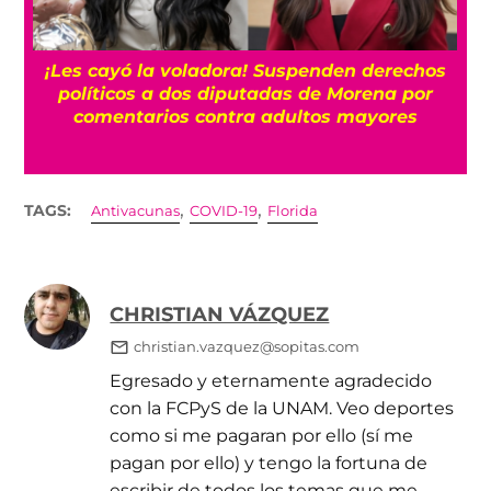
¡Les cayó la voladora! Suspenden derechos
políticos a dos diputadas de Morena por
comentarios contra adultos mayores
,
,
TAGS:
Antivacunas
COVID-19
Florida
CHRISTIAN VÁZQUEZ
christian.vazquez@sopitas.com
Egresado y eternamente agradecido
con la FCPyS de la UNAM. Veo deportes
como si me pagaran por ello (sí me
pagan por ello) y tengo la fortuna de
escribir de todos los temas que me