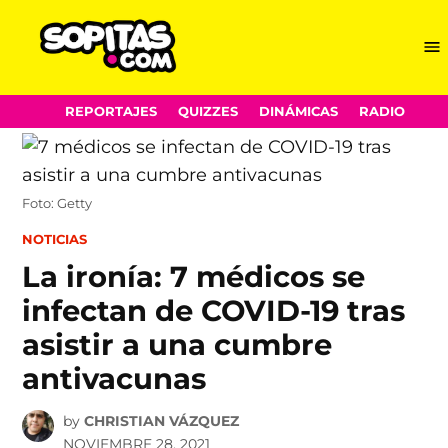
Me
Sopitas.com
Skip
REPORTAJES
QUIZZES
DINÁMICAS
RADIO
to
content
Foto: Getty
POSTED
NOTICIAS
IN
La ironía: 7 médicos se
infectan de COVID-19 tras
asistir a una cumbre
antivacunas
by
CHRISTIAN VÁZQUEZ
NOVIEMBRE 28, 2021