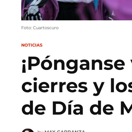
Foto: Cuartoscuro
POSTED
NOTICIAS
IN
¡Pónganse v
cierres y l
de Día de 