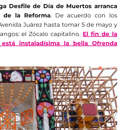
ga Desfile de Día de Muertos arranca
o de la Reforma
. De acuerdo con los
 Avenida Juárez hasta tomar 5 de mayo y
langos: el Zócalo capitalino.
El fin de la
está instaladísima la bella Ofrenda