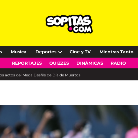
s
Musica
Deportes
Cine y TV
Mientras Tanto
Open
REPORTAJES
QUIZZES
DINÁMICAS
RADIO
dropdown
menu
y los actos del Mega Desfile de Día de Muertos