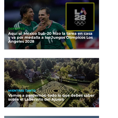
DEPORTES
Aquí sí: México Sub-20 hizo la tarea en casa
y va por medalla a los Juegos Olímpicos Los
Ángeles 2028
MIENTRAS TANTO
Vamos a perdernos: todo lo que debes saber
sobre el Laberinto del Ajusco