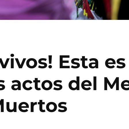
ivos! Esta es 
os actos del M
Muertos