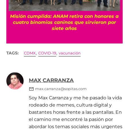
Misión cumplida: ANAM retira con honores a
?
cuatro binomios caninos que sirvieron por
siete años
,
,
TAGS:
CDMX
COVID-19
vacunación
MAX CARRANZA
max.carranza@sopitas.com
Soy Max Carranza y me he pasado la vida
rodeado de memes, cultura digital y
bastantes horas frente a las pantallas. En
el camino me encontré la pasión por
abordar los temas sociales más urgentes