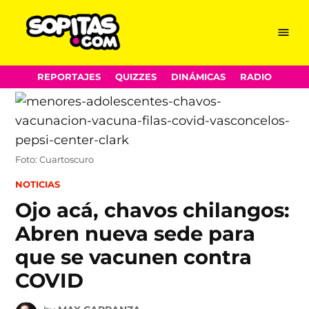
Menu
Sopitas.com
Skip
REPORTAJES
QUIZZES
DINÁMICAS
RADIO
to
content
Foto: Cuartoscuro
POSTED
NOTICIAS
IN
Ojo acá, chavos chilangos:
Abren nueva sede para
que se vacunen contra
COVID