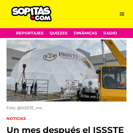
Menu
Sopitas.com
Skip
REPORTAJES
QUIZZES
DINÁMICAS
RADIO
to
content
Foto: @ISSSTE_mx
POSTED
NOTICIAS
IN
Un mes después el ISSSTE