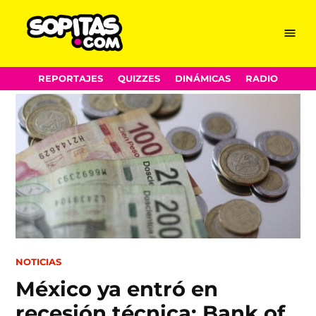
Menu
Sopitas.com
Skip
REPORTAJES
QUIZZES
DINÁMICAS
RADIO
to
content
POSTED
NOTICIAS
IN
México ya entró en
recesión técnica: Bank of