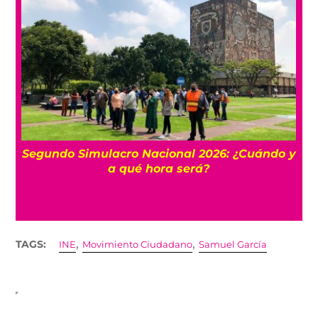
a
Segundo Simulacro Nacional 2026: ¿Cuándo y
s
a qué hora será?
,
,
TAGS:
INE
Movimiento Ciudadano
Samuel García