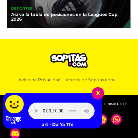
DEPORTES
Así va la tabla de posiciones en la Leagues Cup
2026
Aviso de Privacidad
Acerca de Sopitas.com
x
© 2026 SOPITAS.COM - MÚSICA, NOTICIAS, DEPORTES, ENTRETENIMIENTO Y
MÁS!.
Rod Stewart - Da Ya Think I'm Sexy?