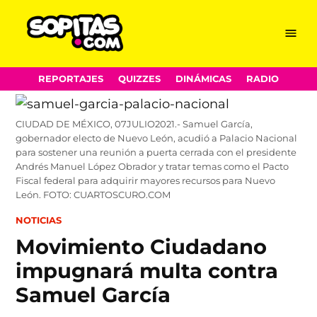
Menu
Sopitas.com
Skip
REPORTAJES
QUIZZES
DINÁMICAS
RADIO
to
content
CIUDAD DE MÉXICO, 07JULIO2021.- Samuel García,
gobernador electo de Nuevo León, acudió a Palacio Nacional
para sostener una reunión a puerta cerrada con el presidente
Andrés Manuel López Obrador y tratar temas como el Pacto
Fiscal federal para adquirir mayores recursos para Nuevo
León. FOTO: CUARTOSCURO.COM
POSTED
NOTICIAS
IN
Movimiento Ciudadano
impugnará multa contra
Samuel García