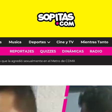
s
Musica
Deportes
Cine y TV
Mientras Tanto
Open
REPORTAJES
QUIZZES
DINÁMICAS
RADIO
dropdown
menu
to que la agredió sexualmente en el Metro de CDMX