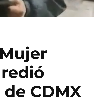
 Mujer
gredió
o de CDMX