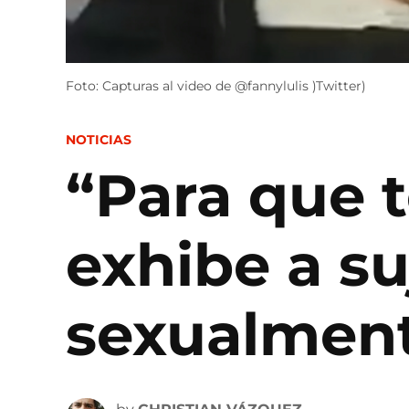
Foto: Capturas al video de @fannylulis )Twitter)
POSTED
NOTICIAS
IN
“Para que 
exhibe a su
sexualment