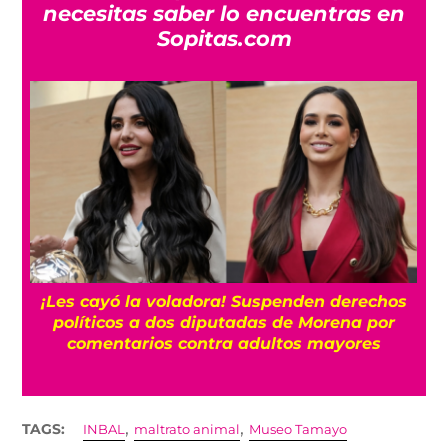
necesitas saber lo encuentras en
Sopitas.com
¡Les cayó la voladora! Suspenden derechos
políticos a dos diputadas de Morena por
comentarios contra adultos mayores
,
,
TAGS:
INBAL
maltrato animal
Museo Tamayo