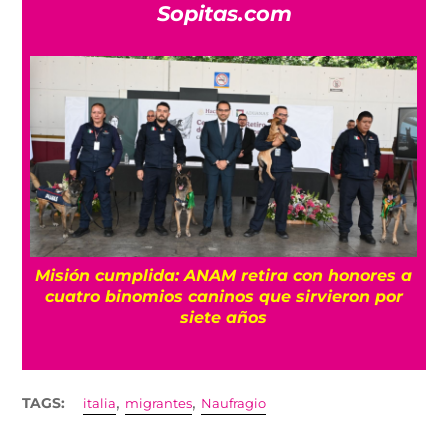
Sopitas.com
Misión cumplida: ANAM retira con honores a
?
cuatro binomios caninos que sirvieron por
siete años
,
,
TAGS:
italia
migrantes
Naufragio