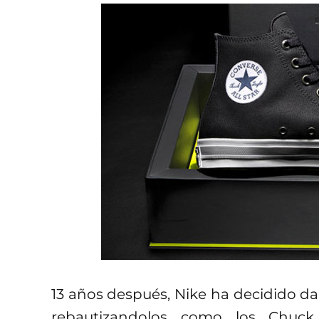
13 años después, Nike ha decidido da
rebautizandolos como los Chuck 