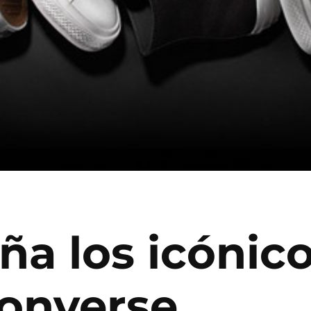
eña los icónic
Converse