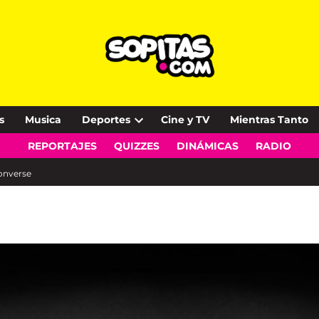
s
Musica
Deportes
Cine y TV
Mientras Tanto
Open
REPORTAJES
QUIZZES
DINÁMICAS
RADIO
dropdown
menu
Converse