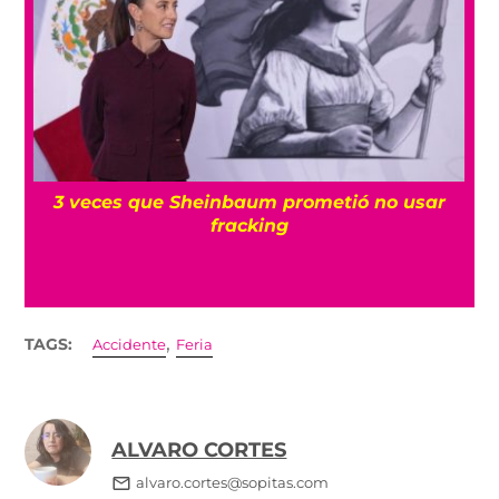
ea
3 veces que Sheinbaum prometió no usar
fracking
,
TAGS:
Accidente
Feria
ALVARO CORTES
alvaro.cortes@sopitas.com