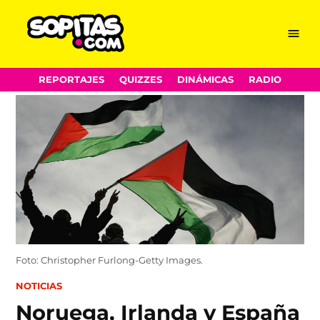
Menu
Sopitas.com
Skip
REPORTAJES
QUIZZES
DINÁMICAS
RADIO
to
content
Foto: Christopher Furlong-Getty Images.
POSTED
NOTICIAS
IN
Noruega, Irlanda y España