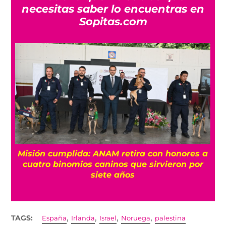
necesitas saber lo encuentras en
Sopitas.com
Misión cumplida: ANAM retira con honores a
?
cuatro binomios caninos que sirvieron por
siete años
,
,
,
,
TAGS:
España
Irlanda
Israel
Noruega
palestina