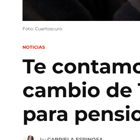
Foto: Cuartoscuro
POSTED
NOTICIAS
IN
Te contamo
cambio de T
para pensi
by
GABRIELA ESPINOSA