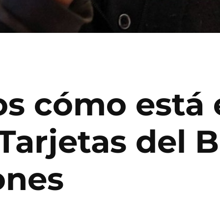
s cómo está 
arjetas del B
ones