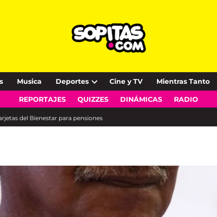
s
Musica
Deportes
Cine y TV
Mientras Tanto
Open
REPORTAJES
QUIZZES
DINÁMICAS
RADIO
dropdown
menu
jetas del Bienestar para pensiones