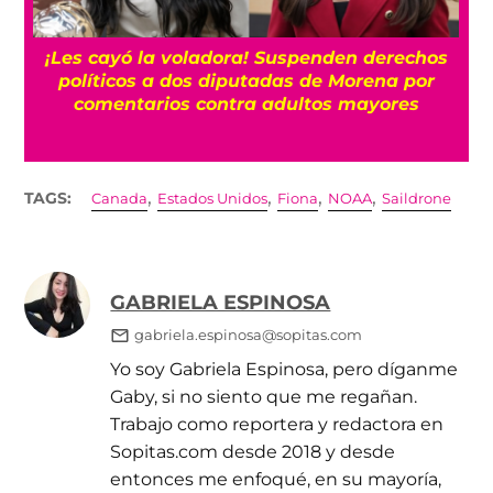
¡Les cayó la voladora! Suspenden derechos
políticos a dos diputadas de Morena por
comentarios contra adultos mayores
,
,
,
,
TAGS:
Canada
Estados Unidos
Fiona
NOAA
Saildrone
GABRIELA ESPINOSA
gabriela.espinosa@sopitas.com
Yo soy Gabriela Espinosa, pero díganme
Gaby, si no siento que me regañan.
Trabajo como reportera y redactora en
Sopitas.com desde 2018 y desde
entonces me enfoqué, en su mayoría,