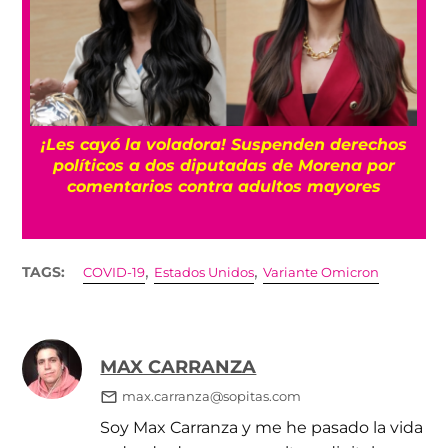
¡Les cayó la voladora! Suspenden derechos
políticos a dos diputadas de Morena por
comentarios contra adultos mayores
,
,
TAGS:
COVID-19
Estados Unidos
Variante Omicron
MAX CARRANZA
max.carranza@sopitas.com
Soy Max Carranza y me he pasado la vida