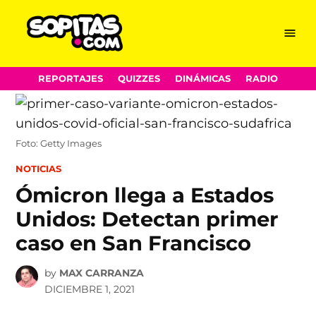
Menu
Sopitas.com
Skip
REPORTAJES
QUIZZES
DINÁMICAS
RADIO
to
content
Foto: Getty Images
POSTED
NOTICIAS
IN
Ómicron llega a Estados
Unidos: Detectan primer
caso en San Francisco
by
MAX CARRANZA
DICIEMBRE 1, 2021