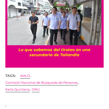
es
Lo que sabemos del tiroteo en una
secundaria de Tailandia
,
TAGS:
AMLO
,
Comisión Nacional de Búsqueda de Personas
,
Karla Quintana
ONU