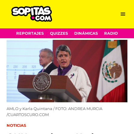
Menu
Sopitas.com
Skip
REPORTAJES
QUIZZES
DINÁMICAS
RADIO
to
content
AMLO y Karla Quintana / FOTO: ANDREA MURCIA
/CUARTOSCURO.COM
POSTED
NOTICIAS
IN