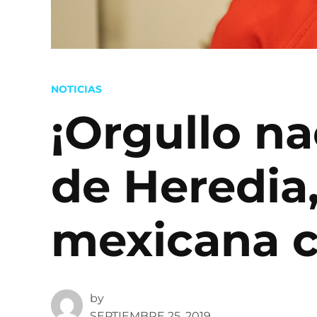
POSTED
NOTICIAS
IN
¡Orgullo na
de Heredia
mexicana c
by
SEPTIEMBRE 25, 2019