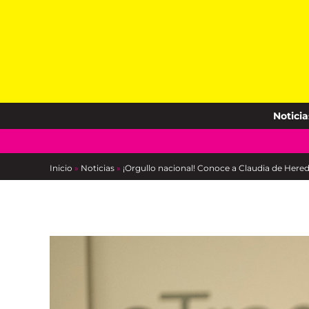
Skip
to
content
Noticia
Inicio
»
Noticias
»
¡Orgullo nacional! Conoce a Claudia de Her