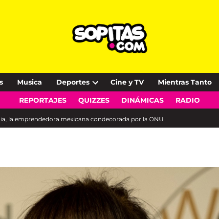
s
Musica
Deportes
Cine y TV
Mientras Tanto
Open
REPORTAJES
QUIZZES
DINÁMICAS
RADIO
dropdown
menu
edia, la emprendedora mexicana condecorada por la ONU