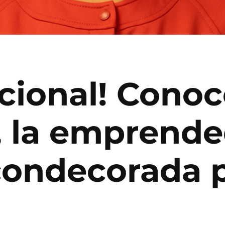
cional! Conoc
, la emprend
ondecorada p