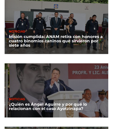
NOTICIAS
Misión cumplida: ANAM retira con honores a
cuatro binomios caninos que sirvieron por
siete años
NOTICIAS
¿Quién es Ángel Aguirre y por qué lo
relacionan con el caso Ayotzinapa?