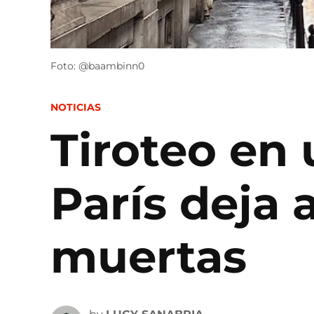
Foto: @baambinn0
POSTED
NOTICIAS
IN
Tiroteo en 
París deja
muertas