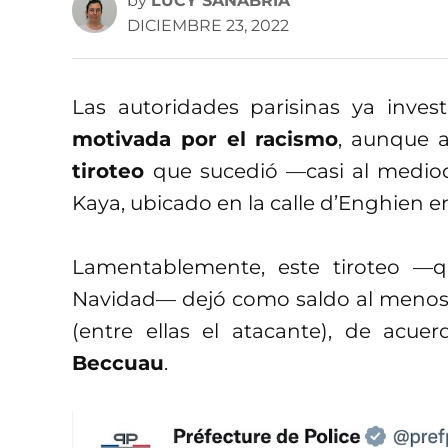
by
LUCY SANABRIA
DICIEMBRE 23, 2022
Las autoridades parisinas ya inv
motivada por el racismo
, aunque 
tiroteo
que sucedió —casi al mediod
Kaya, ubicado en la calle d’Enghien e
Lamentablemente, este tiroteo —q
Navidad— dejó como saldo al menos 
(entre ellas el atacante), de acue
Beccuau
.