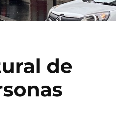
tural de
rsonas