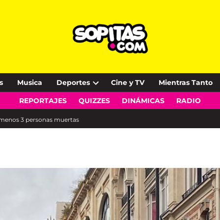
s
Musica
Deportes
Cine y TV
Mientras Tanto
Open
REPORTAJES
QUIZZES
DINÁMICAS
RADIO
dropdown
menu
al menos 3 personas muertas