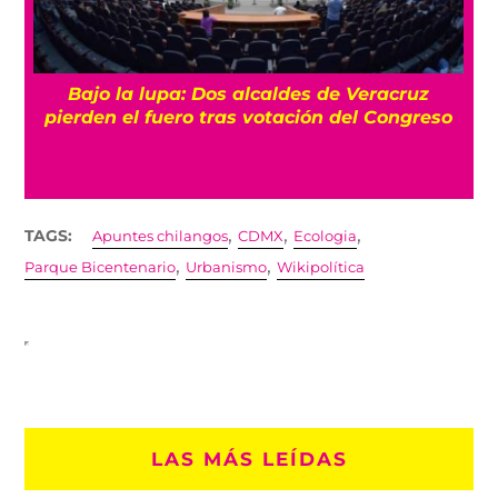
Bajo la lupa: Dos alcaldes de Veracruz
pierden el fuero tras votación del Congreso
,
,
,
TAGS:
Apuntes chilangos
CDMX
Ecologia
,
,
Parque Bicentenario
Urbanismo
Wikipolítica
LAS MÁS LEÍDAS