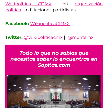
Wikipolítica CDMX,
una
organización
política
sin filiaciones partidistas .
Facebook:
WikipoliticaCDMX
Twitter:
@wikipoliticacmx
|
@montemx
Todo lo que no sabías que
necesitas saber lo encuentras en
Sopitas.com