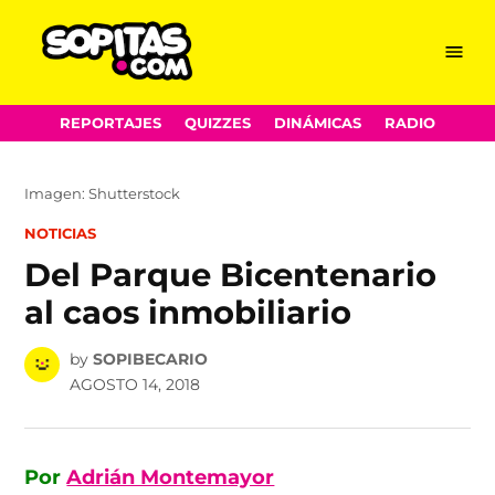
Menu
Sopitas.com
Skip
REPORTAJES
QUIZZES
DINÁMICAS
RADIO
to
content
Imagen: Shutterstock
POSTED
NOTICIAS
IN
Del Parque Bicentenario
al caos inmobiliario
by
SOPIBECARIO
AGOSTO 14, 2018
Por
Adrián Montemayor