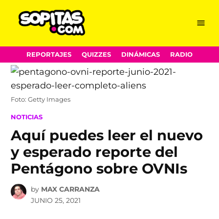
Menu
Sopitas.com
Skip
REPORTAJES
QUIZZES
DINÁMICAS
RADIO
to
content
Foto: Getty Images
POSTED
NOTICIAS
IN
Aquí puedes leer el nuevo
y esperado reporte del
Pentágono sobre OVNIs
by
MAX CARRANZA
JUNIO 25, 2021