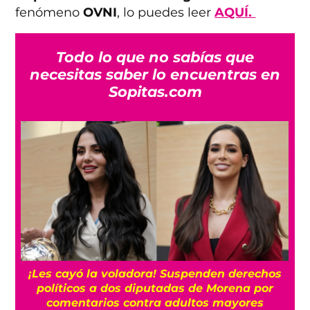
fenómeno
OVNI
, lo puedes leer
AQUÍ.
Todo lo que no sabías que
necesitas saber lo encuentras en
Sopitas.com
¡Les cayó la voladora! Suspenden derechos
políticos a dos diputadas de Morena por
comentarios contra adultos mayores