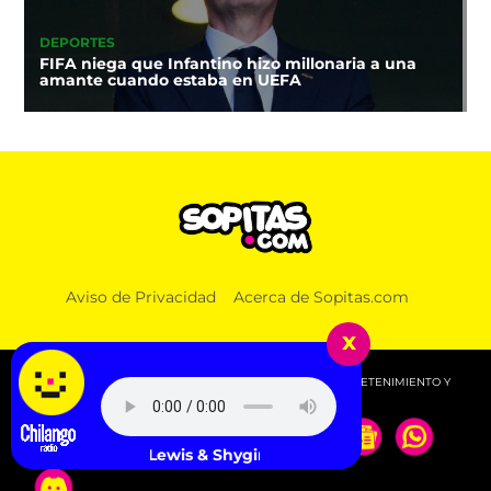
DEPORTES
FIFA niega que Infantino hizo millonaria a una
amante cuando estaba en UEFA
Aviso de Privacidad
Acerca de Sopitas.com
x
© 2026 SOPITAS.COM - MÚSICA, NOTICIAS, DEPORTES, ENTRETENIMIENTO Y
MÁS!.
SG Lewis & Shygirl - Sugar