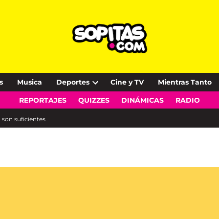
s
Musica
Deportes
Cine y TV
Mientras Tanto
Open
REPORTAJES
QUIZZES
DINÁMICAS
RADIO
dropdown
menu
son suficientes