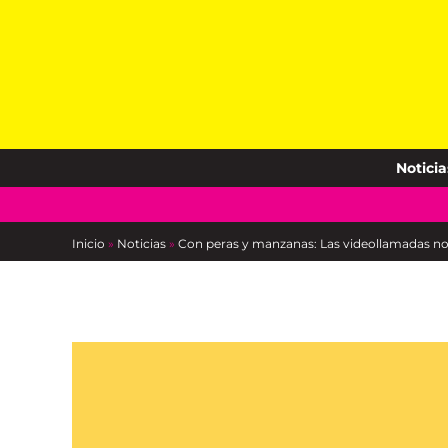
Skip
to
content
Noticia
Inicio
»
Noticias
»
Con peras y manzanas: Las videollamadas no 