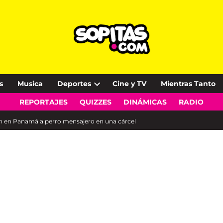
s
Musica
Deportes
Cine y TV
Mientras Tanto
Open
REPORTAJES
QUIZZES
DINÁMICAS
RADIO
dropdown
menu
n en Panamá a perro mensajero en una cárcel