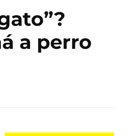
ogato”?
á a perro