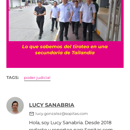
es
Lo que sabemos del tiroteo en una
secundaria de Tailandia
TAGS:
poder judicial
LUCY SANABRIA
lucy.gonzalez@sopitas.com
Hola, soy Lucy Sanabria. Desde 2018
redacto y reporteo para Sopitas.com,