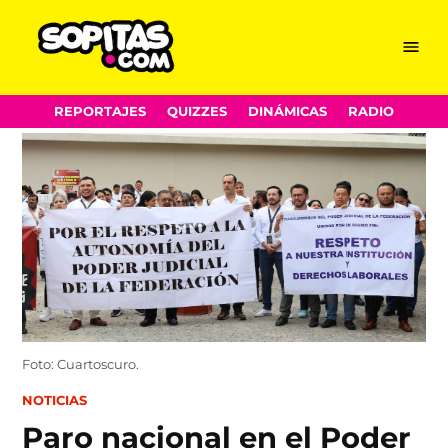
Menu
Sopitas.com
Skip
REPORTAJES
QUIZZES
DINÁMICAS
RADIO
to
content
Foto: Cuartoscuro.
POSTED
NOTICIAS
IN
Paro nacional en el Poder