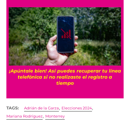
25
¡Apúntale bien! Así puedes recuperar tu línea
telefónica si no realizaste el registro a
tiempo
,
,
TAGS:
Adrián de la Garza
Elecciones 2024
,
Mariana Rodríguez
Monterrey