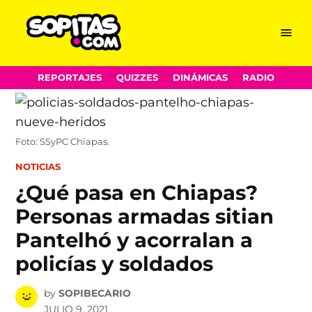
Menu
Sopitas.com
Skip
REPORTAJES
QUIZZES
DINÁMICAS
RADIO
to
content
Foto: SSyPC Chiapas.
POSTED
NOTICIAS
IN
¿Qué pasa en Chiapas?
Personas armadas sitian
Pantelhó y acorralan a
policías y soldados
by
SOPIBECARIO
JULIO 9, 2021