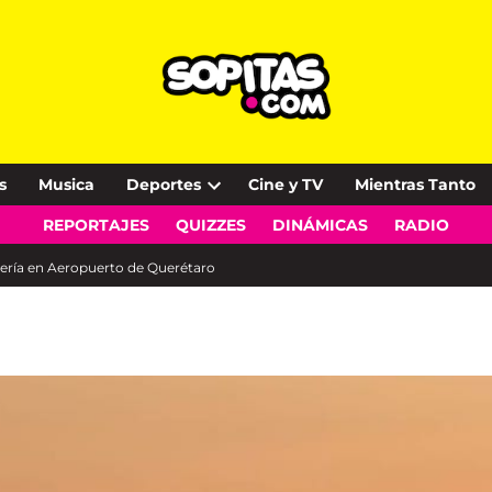
s
Musica
Deportes
Cine y TV
Mientras Tanto
Open
REPORTAJES
QUIZZES
DINÁMICAS
RADIO
dropdown
menu
ería en Aeropuerto de Querétaro