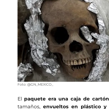
Foto: @GN_MEXICO_
El
paquete era una caja de cartón
tamaños,
envueltos en plástico y