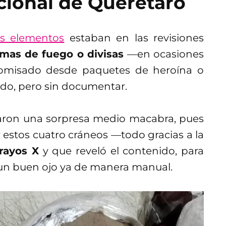
cional de Querétaro
us elementos
estaban en las revisiones
rmas de fuego o divisas
—en ocasiones
ecomisado desde paquetes de heroína o
do, pero sin documentar.
varon una sorpresa medio macabra, pues
 estos cuatro cráneos —todo gracias a la
rayos X
y que reveló el contenido, para
 un buen ojo ya de manera manual.