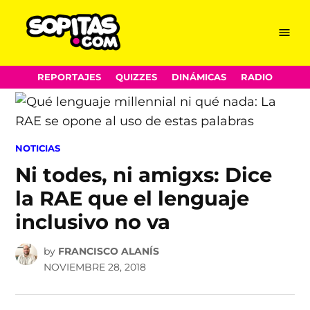
Menu
Sopitas.com
Skip
REPORTAJES
QUIZZES
DINÁMICAS
RADIO
to
content
POSTED
NOTICIAS
IN
Ni todes, ni amigxs: Dice
la RAE que el lenguaje
inclusivo no va
by
FRANCISCO ALANÍS
NOVIEMBRE 28, 2018