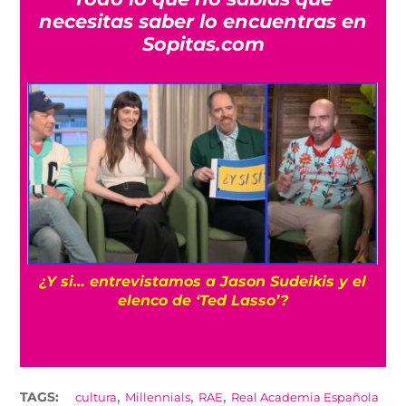
necesitas saber lo encuentras en
Sopitas.com
¿Y si… entrevistamos a Jason Sudeikis y el
a
elenco de ‘Ted Lasso’?
,
,
,
TAGS:
cultura
Millennials
RAE
Real Academia Española