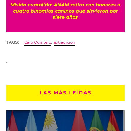
Misión cumplida: ANAM retira con honores a
?
cuatro binomios caninos que sirvieron por
siete años
,
TAGS:
Caro Quintero
extradicion
LAS MÁS LEÍDAS