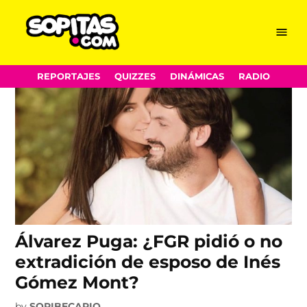
extradicion
Skip
Menu
Sopitas.com
to
content
REPORTAJES
QUIZZES
DINÁMICAS
RADIO
Álvarez Puga: ¿FGR pidió o no
extradición de esposo de Inés
Gómez Mont?
by
SOPIBECARIO