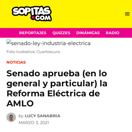
Me
Sopitas.com
Skip
REPORTAJES
QUIZZES
DINÁMICAS
RADIO
to
content
Foto ilustrativa: Cuartoscuro.
POSTED
NOTICIAS
IN
Senado aprueba (en lo
general y particular) la
Reforma Eléctrica de
AMLO
by
LUCY SANABRIA
MARZO 3, 2021