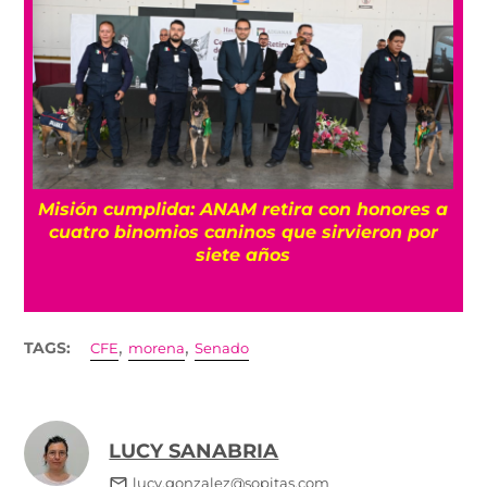
Misión cumplida: ANAM retira con honores a
?
cuatro binomios caninos que sirvieron por
siete años
,
,
TAGS:
CFE
morena
Senado
LUCY SANABRIA
lucy.gonzalez@sopitas.com