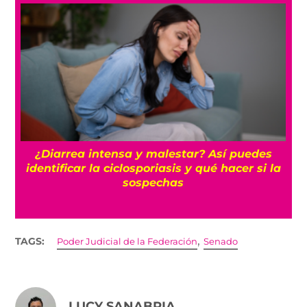
í puedes
Detienen a Ángel Aguirre, exgobernad
hacer si la
Guerrero, por el caso Ayotzinapa
,
TAGS:
Poder Judicial de la Federación
Senado
LUCY SANABRIA