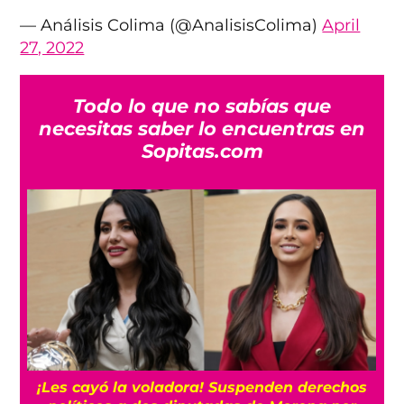
— Análisis Colima (@AnalisisColima)
April
27, 2022
Todo lo que no sabías que
necesitas saber lo encuentras en
Sopitas.com
¡Les cayó la voladora! Suspenden derechos