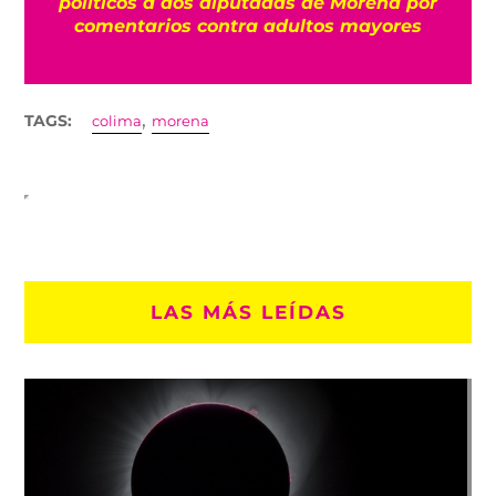
políticos a dos diputadas de Morena por
comentarios contra adultos mayores
,
TAGS:
colima
morena
LAS MÁS LEÍDAS